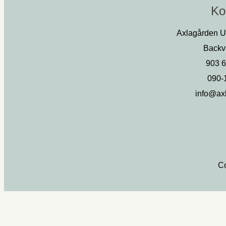
Ko
Axlagården 
Backv
903 
090-
info@ax
Co