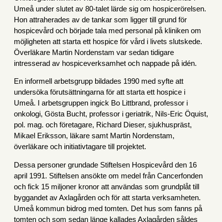
Umeå under slutet av 80-talet lärde sig om hospicerörelsen.
Hon attraherades av de tankar som ligger till grund för
hospicevård och började tala med personal på kliniken om
möjligheten att starta ett hospice för vård i livets slutskede.
Överläkare Martin Nordenstam var sedan tidigare
intresserad av hospiceverksamhet och nappade på idén.
En informell arbetsgrupp bildades 1990 med syfte att
undersöka förutsättningarna för att starta ett hospice i
Umeå. I arbetsgruppen ingick Bo Littbrand, professor i
onkologi, Gösta Bucht, professor i geriatrik, Nils-Eric Öquist,
pol. mag. och företagare, Richard Dieser, sjukhuspräst,
Mikael Eriksson, läkare samt Martin Nordenstam,
överläkare och initiativtagare till projektet.
Dessa personer grundade Stiftelsen Hospicevård den 16
april 1991. Stiftelsen ansökte om medel från Cancerfonden
och fick 15 miljoner kronor att användas som grundplåt till
byggandet av Axlagården och för att starta verksamheten.
Umeå kommun bidrog med tomten. Det hus som fanns på
tomten och som sedan länge kallades Axlagården såldes